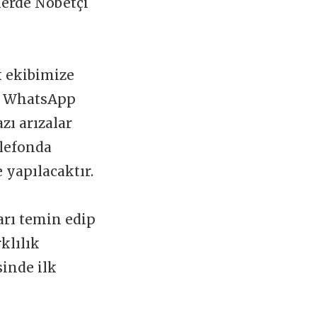
slerde Nöbetçi
k ekibimize
 WhatsApp
zı arızalar
elefonda
 yapılacaktır.
arı temin edip
klılık
sinde ilk