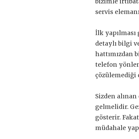
bizimle irtibat
servis elemanı
İlk yapılması 
detaylı bilgi 
hattımızdan b
telefon yönlen
çözülemediği 
Sizden alınan 
gelmelidir. Ge
gösterir. Faka
müdahale yapı