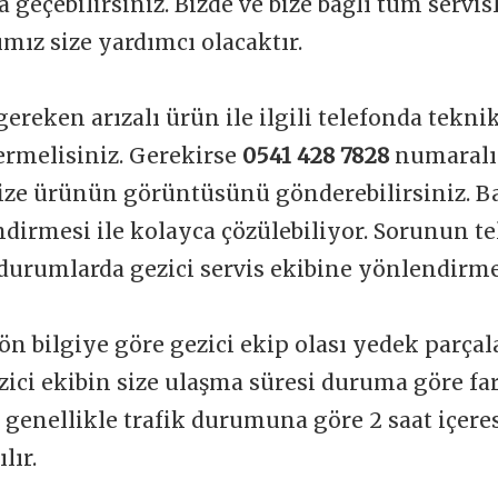
a geçebilirsiniz. Bizde ve bize bağlı tüm servi
mız size yardımcı olacaktır.
gereken arızalı ürün ile ilgili telefonda tekni
vermelisiniz. Gerekirse
0541 428 7828
numaralı
ize ürünün görüntüsünü gönderebilirsiniz. Ba
dirmesi ile kolayca çözülebiliyor. Sorunun t
durumlarda gezici servis ekibine yönlendirme
ön bilgiye göre gezici ekip olası yedek parçal
zici ekibin size ulaşma süresi duruma göre far
t genellikle trafik durumuna göre 2 saat içere
lır.