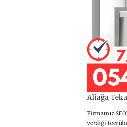
Aliağa Teka
Firmamız SE
verdiği tecrü