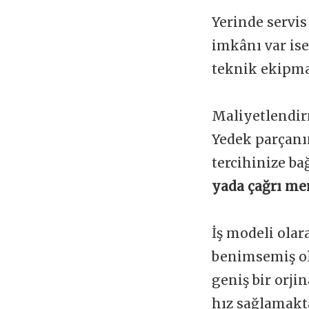
Yerinde servis
imkânı var is
teknik ekipman
Maliyetlendir
Yedek parçanı
tercihinize ba
yada çağrı mer
İş modeli olar
benimsemiş ol
geniş bir orji
hız sağlamakta