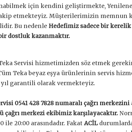
unabilmek için kendini geliştirmekte, Yenile
 takip etmekteyiz. Müşterilerimizin memnun 
lidir. Bu nedenle
Hedefimiz sadece bir kerelik 
bir dostluk kazanmaktır.
 Teka Servisi hizmetimizden söz etmek gerekir
Tüm Teka beyaz eşya ürünlerinin servis hizme
1 yıl garantili olarak vermekteyiz.
rvisi 0541 428 7828 numaralı çağrı merkezini
lü çağrı merkezi ekibimiz karşılayacaktır.
Nor
00 ile 20:00 arasındadır. Fakat
ACİL
durumlarda