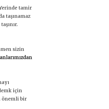
 Yerinde tamir
ada taşınamaz
taşınır.
amen sizin
manlarımızdan
mayı
lemk için
a önemli bir