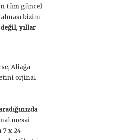
nen tüm güncel
kalması bizim
değil, yıllar
se, Aliağa
tini orjinal
 aradığınızda
mal mesai
 7 x 24