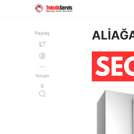
ALİAĞA
Paylaş
Yorum
0