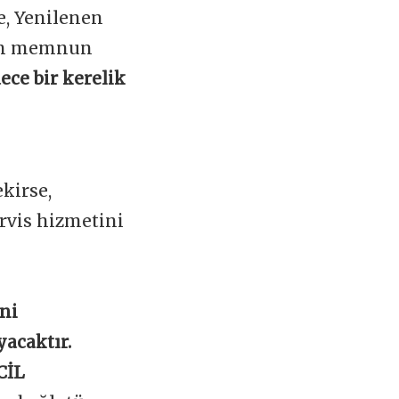
e, Yenilenen
zin memnun
ece bir kerelik
kirse,
rvis hizmetini
ini
yacaktır.
CİL