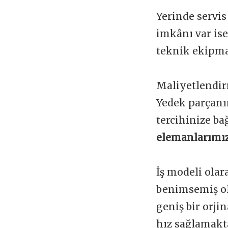
Yerinde servis
imkânı var is
teknik ekipman
Maliyetlendir
Yedek parçanı
tercihinize ba
elemanlarımız
İş modeli olar
benimsemiş ol
geniş bir orji
hız sağlamakta