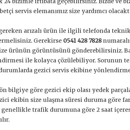
 24 bizimle irtibata geçebilirsiniz. Bizde ve b
betçi servis elemanımız size yardımcı olacakt
gereken arızalı ürün ile ilgili telefonda tekni
vermelisiniz. Gerekirse
0541 428 7828
numaralı
ize ürünün görüntüsünü gönderebilirsiniz. Ba
dirmesi ile kolayca çözülebiliyor. Sorunun t
durumlarda gezici servis ekibine yönlendirme
ön bilgiye göre gezici ekip olası yedek parçal
zici ekibin size ulaşma süresi duruma göre far
t genellikle trafik durumuna göre 2 saat içere
lır.