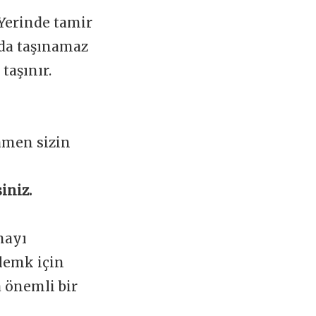
 Yerinde tamir
ada taşınamaz
taşınır.
amen sizin
iniz.
mayı
lemk için
a önemli bir