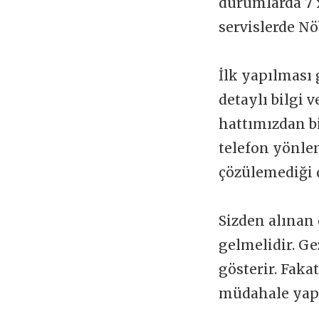
durumlarda 7 x
servislerde Nö
İlk yapılması 
detaylı bilgi 
hattımızdan b
telefon yönlen
çözülemediği 
Sizden alınan 
gelmelidir. Ge
gösterir. Faka
müdahale yapı