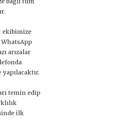
ize bağlı tüm
ır.
k ekibimize
 WhatsApp
zı arızalar
elefonda
 yapılacaktır.
arı temin edip
klılık
sinde ilk