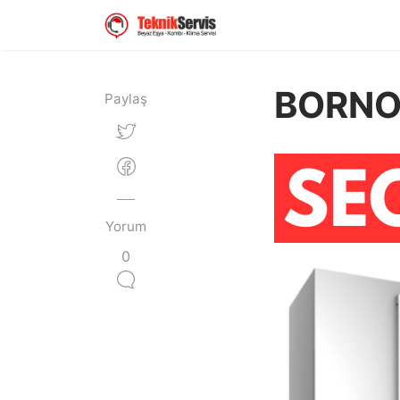
BORNOV
Paylaş
Yorum
0