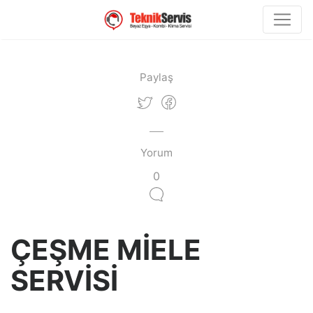
Paylaş
Yorum
0
ÇEŞME MİELE
SERVİSİ