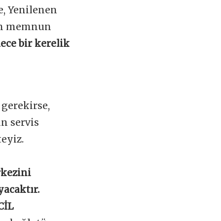
e, Yenilenen
zin memnun
ece bir kerelik
gerekirse,
n servis
teyiz.
rkezini
yacaktır.
CİL