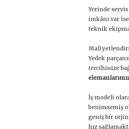
Yerinde servis
imkânı var is
teknik ekipman
Maliyetlendir
Yedek parçanı
tercihinize ba
elemanlarımız
İş modeli olar
benimsemiş ol
geniş bir orji
hız sağlamakta