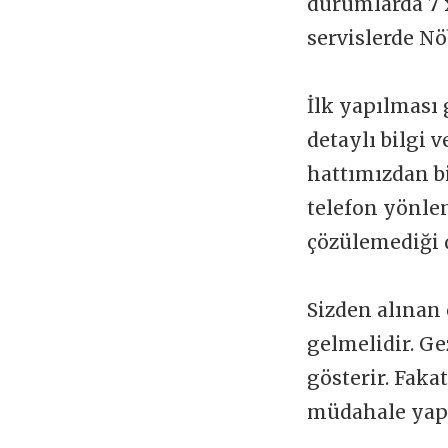
durumlarda 7 x
servislerde Nö
İlk yapılması 
detaylı bilgi 
hattımızdan b
telefon yönlen
çözülemediği 
Sizden alınan 
gelmelidir. Ge
gösterir. Faka
müdahale yapı