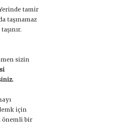
 Yerinde tamir
ada taşınamaz
taşınır.
amen sizin
si
iniz.
mayı
lemk için
a önemli bir