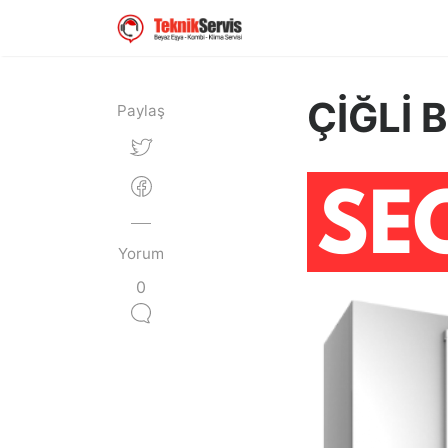
ÇİĞLİ 
Paylaş
Yorum
0