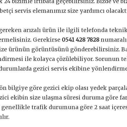
 24 bizimle irtibata geçebilirsiniz. Bizde ve b
betçi servis elemanımız size yardımcı olacakt
gereken arızalı ürün ile ilgili telefonda tekni
vermelisiniz. Gerekirse
0541 428 7828
numaralı
ize ürünün görüntüsünü gönderebilirsiniz. Ba
dirmesi ile kolayca çözülebiliyor. Sorunun t
durumlarda gezici servis ekibine yönlendirme
ön bilgiye göre gezici ekip olası yedek parçal
zici ekibin size ulaşma süresi duruma göre far
t genellikle trafik durumuna göre 2 saat içere
lır.