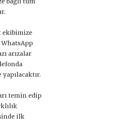
ize bağlı tüm
ır.
k ekibimize
 WhatsApp
zı arızalar
elefonda
 yapılacaktır.
arı temin edip
klılık
sinde ilk