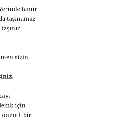
 Yerinde tamir
ada taşınamaz
taşınır.
amen sizin
iniz.
mayı
lemk için
a önemli bir