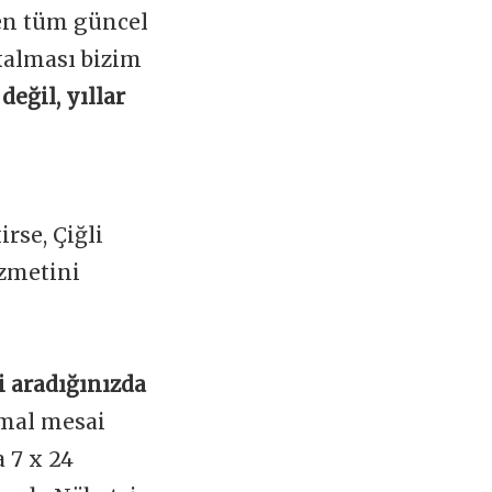
nen tüm güncel
kalması bizim
değil, yıllar
rse, Çiğli
izmetini
i aradığınızda
mal mesai
 7 x 24