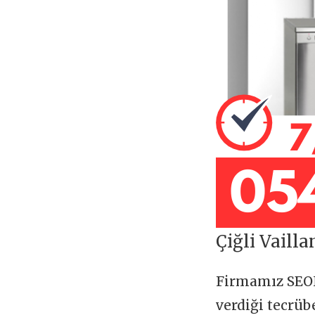
Çiğli Vailla
Firmamız SE
verdiği tecrü