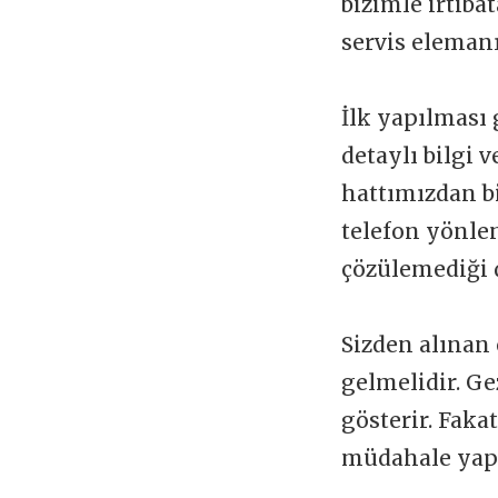
bizimle irtibat
servis elemanı
İlk yapılması 
detaylı bilgi 
hattımızdan b
telefon yönlen
çözülemediği 
Sizden alınan 
gelmelidir. Ge
gösterir. Faka
müdahale yapı