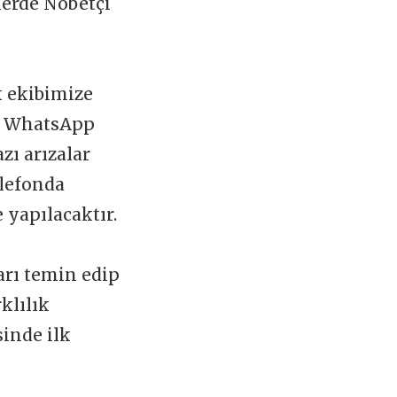
slerde Nöbetçi
k ekibimize
 WhatsApp
zı arızalar
elefonda
 yapılacaktır.
arı temin edip
klılık
sinde ilk