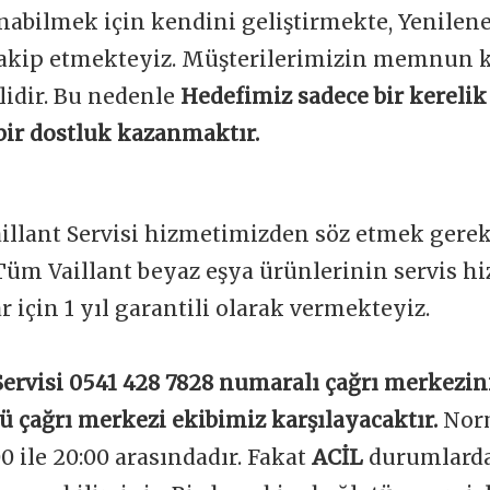
unabilmek için kendini geliştirmekte, Yenile
 takip etmekteyiz. Müşterilerimizin memnun 
lidir. Bu nedenle
Hedefimiz sadece bir kerelik 
bir dostluk kazanmaktır.
aillant Servisi hizmetimizden söz etmek gereki
Tüm Vaillant beyaz eşya ürünlerinin servis h
ar için 1 yıl garantili olarak vermekteyiz.
 Servisi 0541 428 7828 numaralı çağrı merkezin
lü çağrı merkezi ekibimiz karşılayacaktır.
Nor
00 ile 20:00 arasındadır. Fakat
ACİL
durumlarda