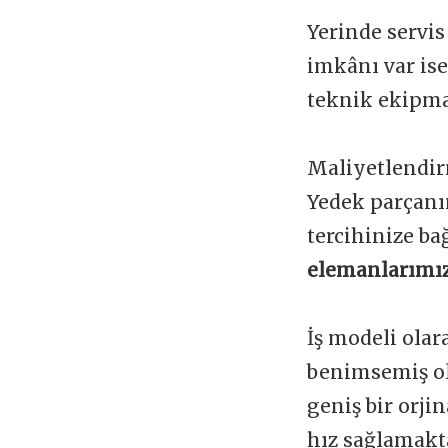
Yerinde servis
imkânı var is
teknik ekipman
Maliyetlendir
Yedek parçanı
tercihinize ba
elemanlarımız
İş modeli olar
benimsemiş ol
geniş bir orji
hız sağlamakta