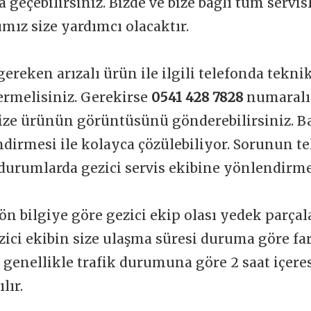
a geçebilirsiniz. Bizde ve bize bağlı tüm servi
mız size yardımcı olacaktır.
gereken arızalı ürün ile ilgili telefonda tekni
vermelisiniz. Gerekirse
0541 428 7828
numaralı
ize ürünün görüntüsünü gönderebilirsiniz. Ba
dirmesi ile kolayca çözülebiliyor. Sorunun t
durumlarda gezici servis ekibine yönlendirme
ön bilgiye göre gezici ekip olası yedek parçal
zici ekibin size ulaşma süresi duruma göre far
t genellikle trafik durumuna göre 2 saat içere
lır.