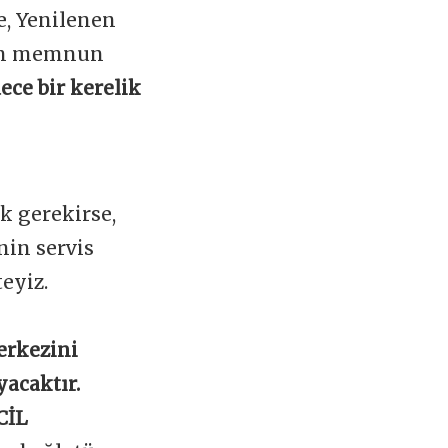
e, Yenilenen
zin memnun
ece bir kerelik
k gerekirse,
in servis
teyiz.
erkezini
yacaktır.
CİL