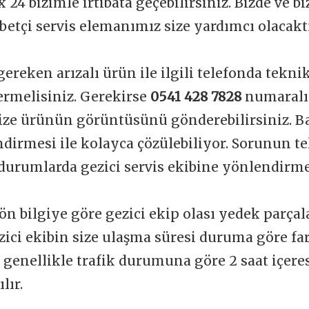
 24 bizimle irtibata geçebilirsiniz. Bizde ve b
betçi servis elemanımız size yardımcı olacakt
gereken arızalı ürün ile ilgili telefonda tekni
vermelisiniz. Gerekirse
0541 428 7828
numaralı
ize ürünün görüntüsünü gönderebilirsiniz. Ba
dirmesi ile kolayca çözülebiliyor. Sorunun t
durumlarda gezici servis ekibine yönlendirme
ön bilgiye göre gezici ekip olası yedek parçal
zici ekibin size ulaşma süresi duruma göre far
t genellikle trafik durumuna göre 2 saat içere
lır.