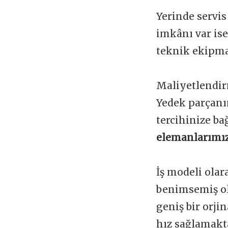
Yerinde servis
imkânı var is
teknik ekipman
Maliyetlendir
Yedek parçanı
tercihinize ba
elemanlarımız
İş modeli olar
benimsemiş ol
geniş bir orji
hız sağlamakta