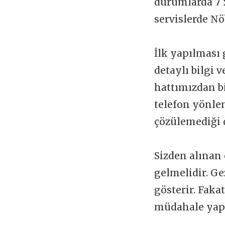
durumlarda 7 x
servislerde Nö
İlk yapılması 
detaylı bilgi 
hattımızdan b
telefon yönlen
çözülemediği 
Sizden alınan 
gelmelidir. Ge
gösterir. Faka
müdahale yapı