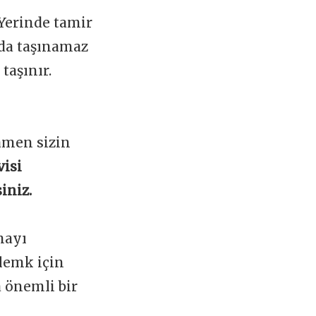
 Yerinde tamir
ada taşınamaz
taşınır.
amen sizin
isi
iniz.
mayı
lemk için
a önemli bir