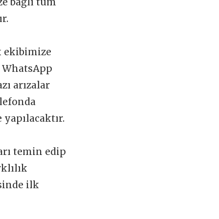
ize bağlı tüm
ır.
k ekibimize
 WhatsApp
zı arızalar
elefonda
 yapılacaktır.
arı temin edip
klılık
sinde ilk