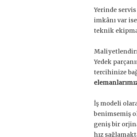
Yerinde servis
imkânı var is
teknik ekipman
Maliyetlendir
Yedek parçanı
tercihinize ba
elemanlarımız
İş modeli olar
benimsemiş ol
geniş bir orji
hız sağlamakta