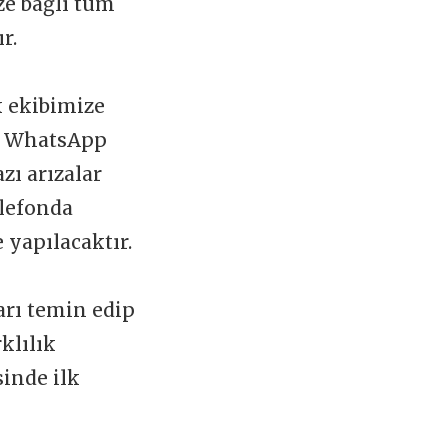
ize bağlı tüm
ır.
k ekibimize
 WhatsApp
zı arızalar
elefonda
 yapılacaktır.
arı temin edip
klılık
sinde ilk