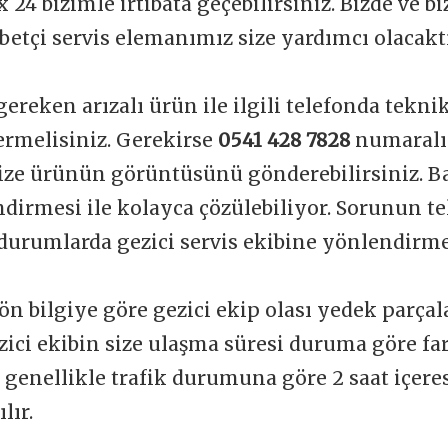
 24 bizimle irtibata geçebilirsiniz. Bizde ve b
betçi servis elemanımız size yardımcı olacakt
gereken arızalı ürün ile ilgili telefonda tekni
vermelisiniz. Gerekirse
0541 428 7828
numaralı
ize ürünün görüntüsünü gönderebilirsiniz. Ba
dirmesi ile kolayca çözülebiliyor. Sorunun t
durumlarda gezici servis ekibine yönlendirme
ön bilgiye göre gezici ekip olası yedek parçal
zici ekibin size ulaşma süresi duruma göre far
t genellikle trafik durumuna göre 2 saat içere
lır.