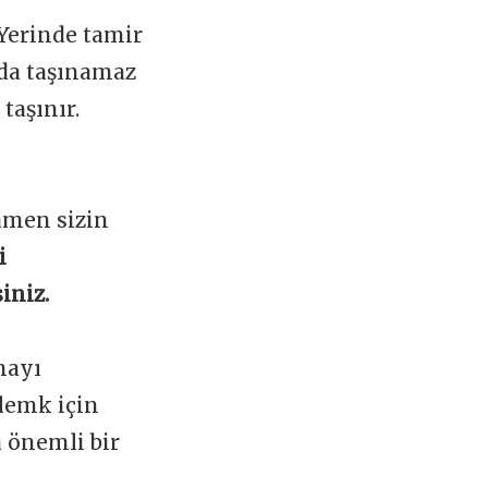
 Yerinde tamir
ada taşınamaz
taşınır.
amen sizin
i
iniz.
mayı
lemk için
a önemli bir