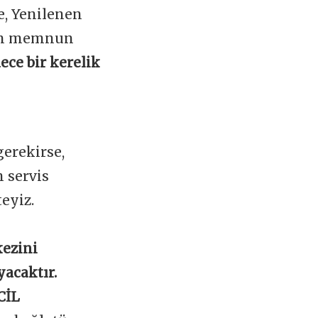
e, Yenilenen
zin memnun
ece bir kerelik
erekirse,
 servis
teyiz.
kezini
yacaktır.
CİL