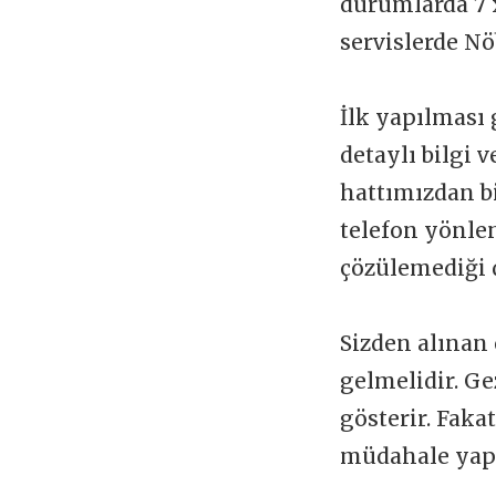
durumlarda 7 x
servislerde Nö
İlk yapılması 
detaylı bilgi 
hattımızdan b
telefon yönlen
çözülemediği 
Sizden alınan 
gelmelidir. Ge
gösterir. Faka
müdahale yapı