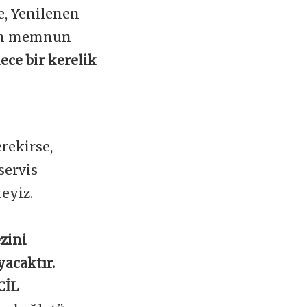
e, Yenilenen
zin memnun
ece bir kerelik
rekirse,
servis
teyiz.
zini
yacaktır.
CİL