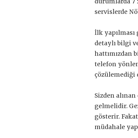
durumlarda 7 x
servislerde Nö
İlk yapılması 
detaylı bilgi 
hattımızdan b
telefon yönlen
çözülemediği 
Sizden alınan 
gelmelidir. Ge
gösterir. Faka
müdahale yapı