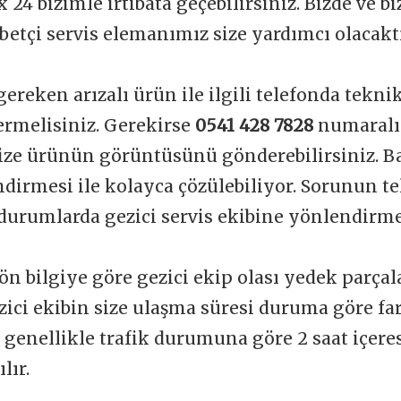
 24 bizimle irtibata geçebilirsiniz. Bizde ve b
betçi servis elemanımız size yardımcı olacakt
gereken arızalı ürün ile ilgili telefonda tekni
vermelisiniz. Gerekirse
0541 428 7828
numaralı
ize ürünün görüntüsünü gönderebilirsiniz. Ba
dirmesi ile kolayca çözülebiliyor. Sorunun t
durumlarda gezici servis ekibine yönlendirme
ön bilgiye göre gezici ekip olası yedek parçal
zici ekibin size ulaşma süresi duruma göre far
t genellikle trafik durumuna göre 2 saat içere
lır.