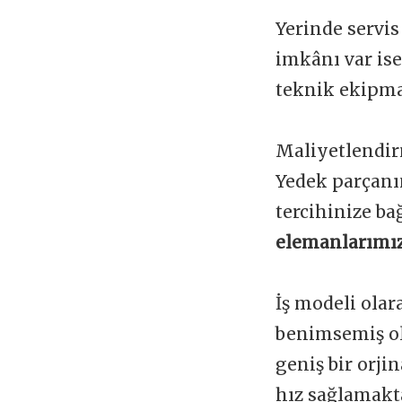
Yerinde servis
imkânı var is
teknik ekipman
Maliyetlendir
Yedek parçanı
tercihinize ba
elemanlarımız
İş modeli olar
benimsemiş ol
geniş bir orji
hız sağlamakta