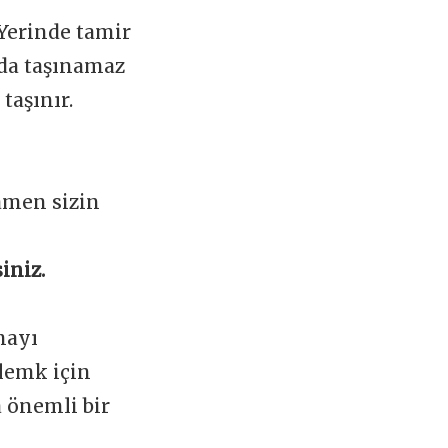
 Yerinde tamir
ada taşınamaz
taşınır.
amen sizin
iniz.
mayı
lemk için
a önemli bir