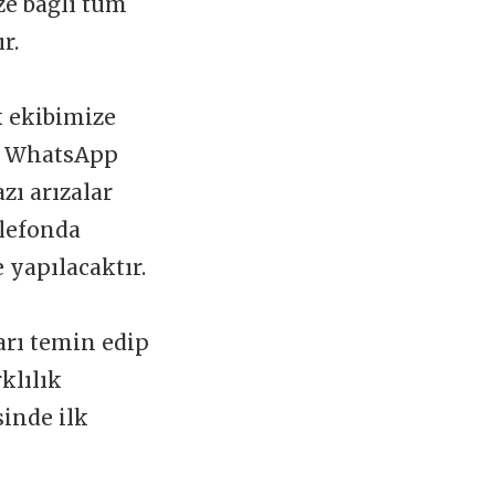
ize bağlı tüm
ır.
k ekibimize
 WhatsApp
zı arızalar
elefonda
 yapılacaktır.
arı temin edip
klılık
sinde ilk