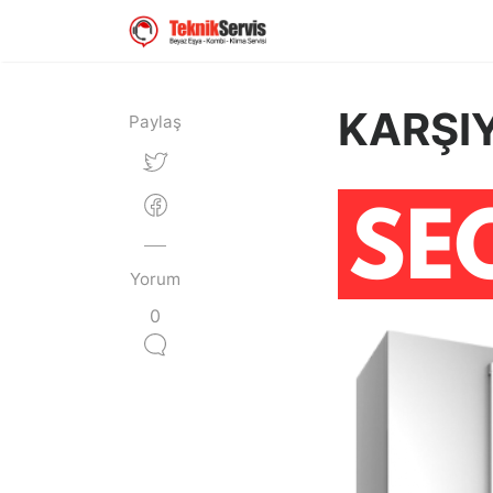
KARŞIY
Paylaş
Yorum
0