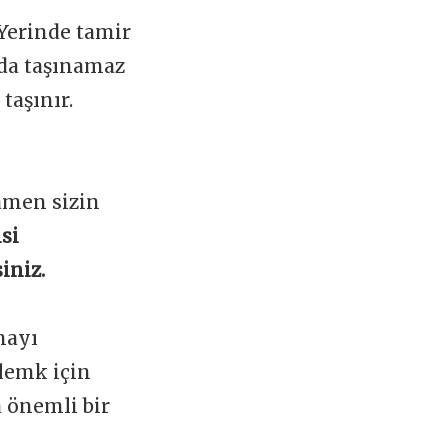
 Yerinde tamir
ada taşınamaz
taşınır.
amen sizin
si
iniz.
mayı
lemk için
a önemli bir