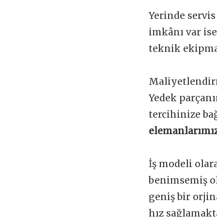
Yerinde servis
imkânı var is
teknik ekipman
Maliyetlendir
Yedek parçanı
tercihinize ba
elemanlarımız
İş modeli olar
benimsemiş ol
geniş bir orji
hız sağlamakta