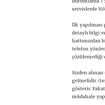
durumlarda 7 x
servislerde Nö
İlk yapılması 
detaylı bilgi 
hattımızdan b
telefon yönlen
çözülemediği 
Sizden alınan 
gelmelidir. Ge
gösterir. Faka
müdahale yapı