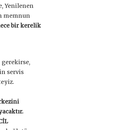
e, Yenilenen
zin memnun
ece bir kerelik
 gerekirse,
n servis
teyiz.
rkezini
yacaktır.
CİL