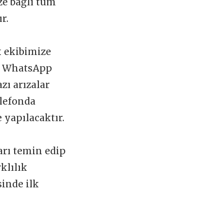
ize bağlı tüm
ır.
k ekibimize
 WhatsApp
zı arızalar
elefonda
 yapılacaktır.
arı temin edip
klılık
sinde ilk