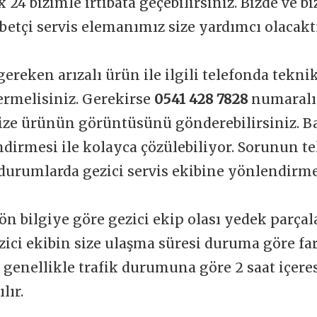
 24 bizimle irtibata geçebilirsiniz. Bizde ve b
betçi servis elemanımız size yardımcı olacakt
gereken arızalı ürün ile ilgili telefonda tekni
vermelisiniz. Gerekirse
0541 428 7828
numaralı
ize ürünün görüntüsünü gönderebilirsiniz. Ba
dirmesi ile kolayca çözülebiliyor. Sorunun t
durumlarda gezici servis ekibine yönlendirme
ön bilgiye göre gezici ekip olası yedek parçal
zici ekibin size ulaşma süresi duruma göre far
t genellikle trafik durumuna göre 2 saat içere
lır.