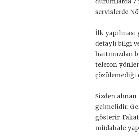
durumlarda 7 x
servislerde Nö
İlk yapılması 
detaylı bilgi 
hattımızdan b
telefon yönlen
çözülemediği 
Sizden alınan 
gelmelidir. Ge
gösterir. Faka
müdahale yapı