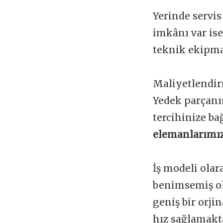
Yerinde servis
imkânı var is
teknik ekipman
Maliyetlendir
Yedek parçanı
tercihinize ba
elemanlarımız
İş modeli olar
benimsemiş ol
geniş bir orji
hız sağlamakta