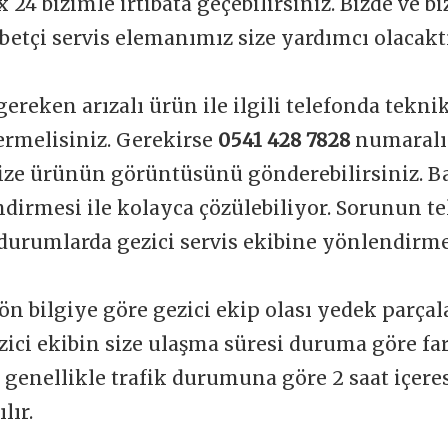
 24 bizimle irtibata geçebilirsiniz. Bizde ve b
betçi servis elemanımız size yardımcı olacakt
gereken arızalı ürün ile ilgili telefonda tekni
vermelisiniz. Gerekirse
0541 428 7828
numaralı
ize ürünün görüntüsünü gönderebilirsiniz. Ba
dirmesi ile kolayca çözülebiliyor. Sorunun t
durumlarda gezici servis ekibine yönlendirme
ön bilgiye göre gezici ekip olası yedek parçal
zici ekibin size ulaşma süresi duruma göre far
t genellikle trafik durumuna göre 2 saat içere
lır.