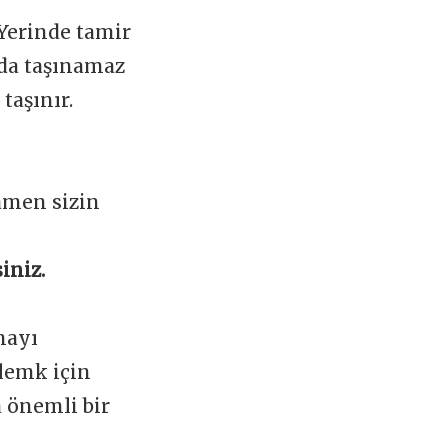
 Yerinde tamir
ada taşınamaz
taşınır.
amen sizin
iniz.
mayı
lemk için
a önemli bir