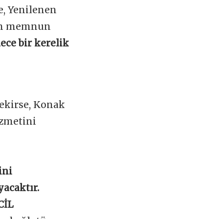
e, Yenilenen
zin memnun
ece bir kerelik
ekirse, Konak
izmetini
ini
yacaktır.
CİL