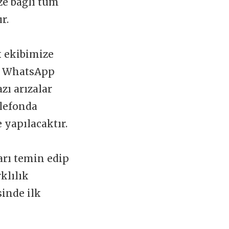
ize bağlı tüm
ır.
k ekibimize
 WhatsApp
zı arızalar
elefonda
 yapılacaktır.
arı temin edip
klılık
sinde ilk