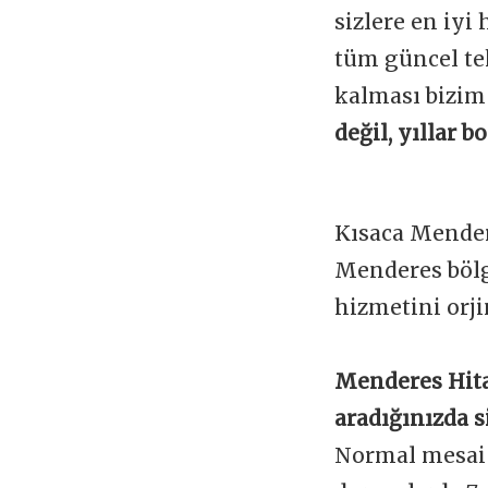
sizlere en iyi
tüm güncel te
kalması bizim
değil, yıllar 
Kısaca Mender
Menderes bölg
hizmetini orji
Menderes Hita
aradığınızda s
Normal mesai s