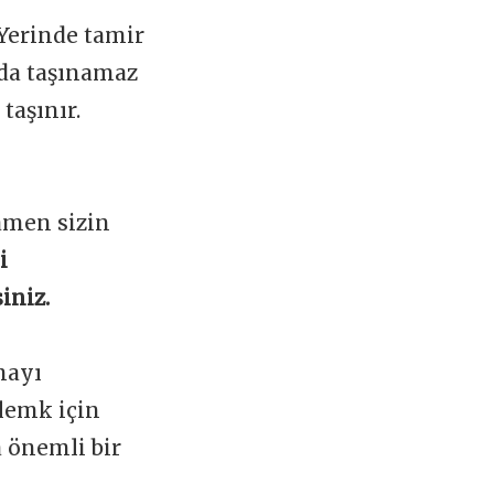
 Yerinde tamir
ada taşınamaz
taşınır.
amen sizin
i
iniz.
mayı
lemk için
a önemli bir