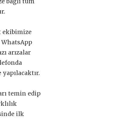
ize bağlı tüm
ır.
k ekibimize
 WhatsApp
zı arızalar
elefonda
 yapılacaktır.
arı temin edip
klılık
sinde ilk