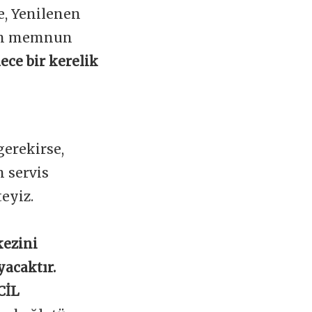
e, Yenilenen
zin memnun
ece bir kerelik
erekirse,
 servis
teyiz.
kezini
yacaktır.
CİL