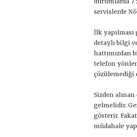
durumlarda 7 x
servislerde Nö
İlk yapılması 
detaylı bilgi 
hattımızdan b
telefon yönlen
çözülemediği 
Sizden alınan 
gelmelidir. Ge
gösterir. Faka
müdahale yapı