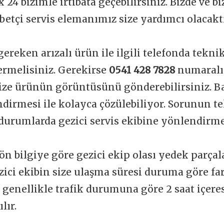
 24 bizimle irtibata geçebilirsiniz. Bizde ve b
betçi servis elemanımız size yardımcı olacakt
gereken arızalı ürün ile ilgili telefonda tekni
vermelisiniz. Gerekirse
0541 428 7828
numaralı
ize ürünün görüntüsünü gönderebilirsiniz. Ba
dirmesi ile kolayca çözülebiliyor. Sorunun t
durumlarda gezici servis ekibine yönlendirme
ön bilgiye göre gezici ekip olası yedek parçal
zici ekibin size ulaşma süresi duruma göre far
t genellikle trafik durumuna göre 2 saat içere
lır.