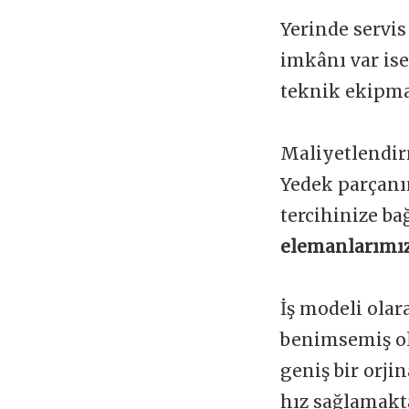
Yerinde servis
imkânı var is
teknik ekipman
Maliyetlendir
Yedek parçanı
tercihinize ba
elemanlarımız
İş modeli olar
benimsemiş ol
geniş bir orji
hız sağlamakta