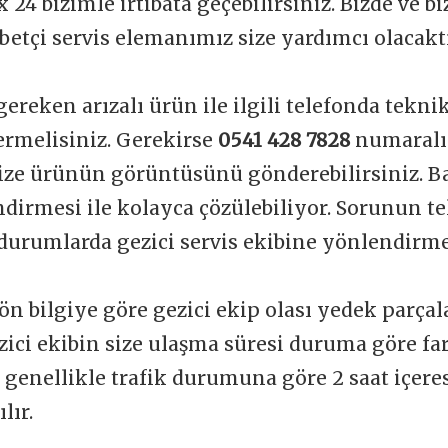
 24 bizimle irtibata geçebilirsiniz. Bizde ve b
betçi servis elemanımız size yardımcı olacakt
gereken arızalı ürün ile ilgili telefonda tekni
vermelisiniz. Gerekirse
0541 428 7828
numaralı
ize ürünün görüntüsünü gönderebilirsiniz. Ba
dirmesi ile kolayca çözülebiliyor. Sorunun t
durumlarda gezici servis ekibine yönlendirme
ön bilgiye göre gezici ekip olası yedek parçal
zici ekibin size ulaşma süresi duruma göre far
t genellikle trafik durumuna göre 2 saat içere
lır.