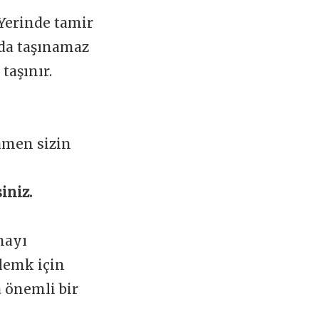
 Yerinde tamir
ada taşınamaz
taşınır.
amen sizin
iniz.
mayı
lemk için
a önemli bir