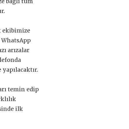
ize bağlı tüm
ır.
k ekibimize
 WhatsApp
zı arızalar
elefonda
 yapılacaktır.
arı temin edip
klılık
sinde ilk