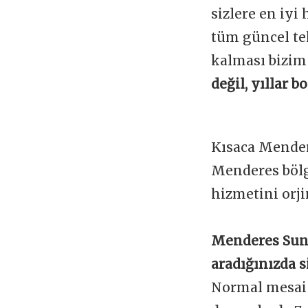
sizlere en iyi
tüm güncel te
kalması bizim
değil, yıllar 
Kısaca Mender
Menderes bölg
hizmetini orji
Menderes Sunn
aradığınızda s
Normal mesai s