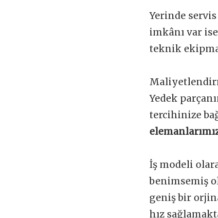
Yerinde servis
imkânı var is
teknik ekipman
Maliyetlendir
Yedek parçanı
tercihinize ba
elemanlarımız
İş modeli olar
benimsemiş ol
geniş bir orji
hız sağlamakta