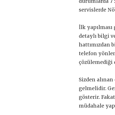
durumlarda 7 x
servislerde Nö
İlk yapılması 
detaylı bilgi 
hattımızdan b
telefon yönlen
çözülemediği 
Sizden alınan 
gelmelidir. Ge
gösterir. Faka
müdahale yapı