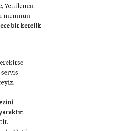
e, Yenilenen
zin memnun
ece bir kerelik
rekirse,
servis
teyiz.
ezini
yacaktır.
CİL