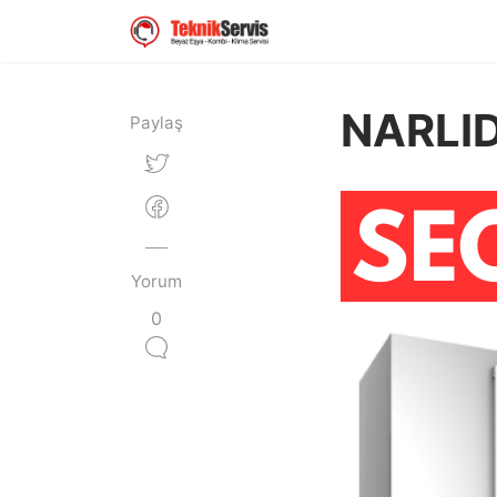
NARLID
Paylaş
Yorum
0