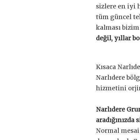
sizlere en iyi
tüm güncel te
kalması bizim
değil, yıllar 
Kısaca Narlıd
Narlıdere böl
hizmetini orji
Narlıdere Gru
aradığınızda s
Normal mesai s