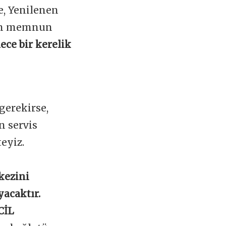
e, Yenilenen
zin memnun
ece bir kerelik
gerekirse,
n servis
teyiz.
kezini
yacaktır.
CİL