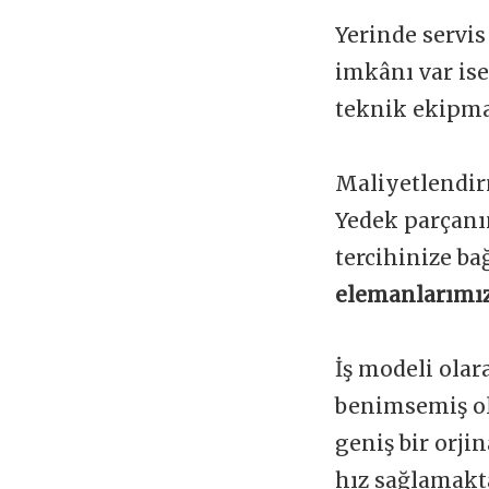
Yerinde servis
imkânı var is
teknik ekipman
Maliyetlendir
Yedek parçanı
tercihinize ba
elemanlarımız
İş modeli olar
benimsemiş ol
geniş bir orji
hız sağlamakta