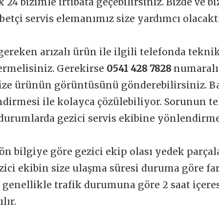
 24 bizimle irtibata geçebilirsiniz. Bizde ve b
betçi servis elemanımız size yardımcı olacakt
gereken arızalı ürün ile ilgili telefonda tekni
vermelisiniz. Gerekirse
0541 428 7828
numaralı
ize ürünün görüntüsünü gönderebilirsiniz. Ba
dirmesi ile kolayca çözülebiliyor. Sorunun t
durumlarda gezici servis ekibine yönlendirme
ön bilgiye göre gezici ekip olası yedek parçal
zici ekibin size ulaşma süresi duruma göre far
t genellikle trafik durumuna göre 2 saat içere
lır.