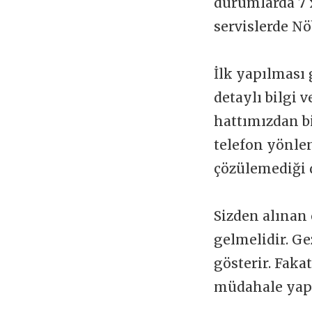
durumlarda 7 x
servislerde Nö
İlk yapılması 
detaylı bilgi 
hattımızdan b
telefon yönlen
çözülemediği 
Sizden alınan 
gelmelidir. Ge
gösterir. Faka
müdahale yapı