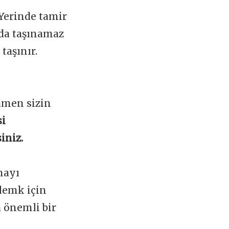
 Yerinde tamir
ada taşınamaz
taşınır.
amen sizin
si
iniz.
mayı
lemk için
a önemli bir