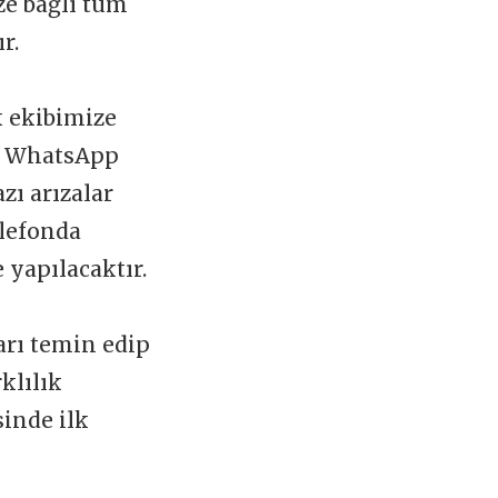
ize bağlı tüm
ır.
k ekibimize
 WhatsApp
zı arızalar
elefonda
 yapılacaktır.
arı temin edip
klılık
sinde ilk