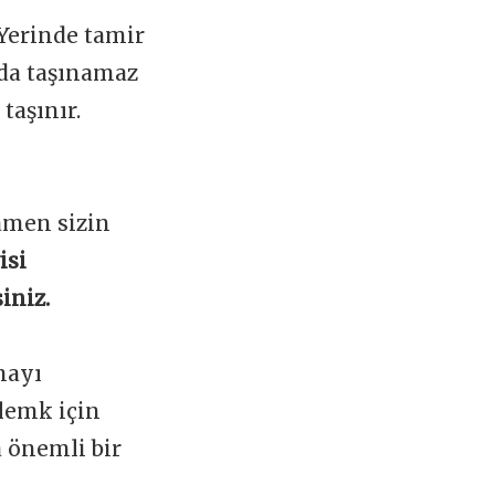
 Yerinde tamir
ada taşınamaz
taşınır.
amen sizin
isi
iniz.
mayı
lemk için
a önemli bir