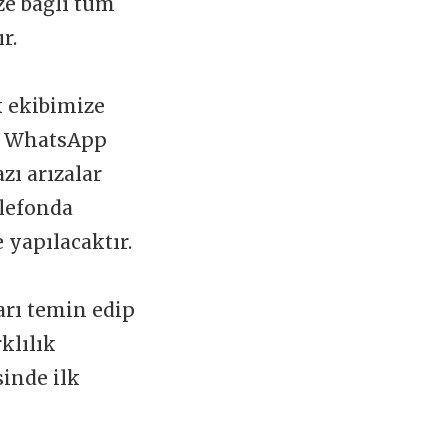
ize bağlı tüm
ır.
k ekibimize
 WhatsApp
zı arızalar
elefonda
 yapılacaktır.
arı temin edip
klılık
sinde ilk