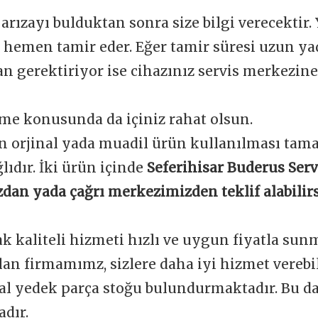
 arızayı bulduktan sonra size bilgi verecektir.
e hemen tamir eder. Eğer tamir süresi uzun y
 gerektiriyor ise cihazınız servis merkezine 
me konusunda da içiniz rahat olsun.
n orjinal yada muadil ürün kullanılması tam
ğlıdır. İki ürün içinde
Seferihisar Buderus Serv
dan yada çağrı merkezimizden teklif alabilirs
ak kaliteli hizmeti hızlı ve uygun fiyatla sun
an firmamımz, sizlere daha iyi hizmet verebi
nal yedek parça stoğu bulundurmaktadır. Bu d
dır.