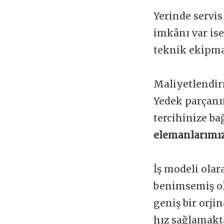
Yerinde servis
imkânı var is
teknik ekipman
Maliyetlendir
Yedek parçanı
tercihinize ba
elemanlarımız
İş modeli olar
benimsemiş ol
geniş bir orji
hız sağlamakta