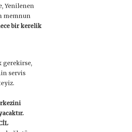
e, Yenilenen
zin memnun
ece bir kerelik
 gerekirse,
in servis
teyiz.
erkezini
yacaktır.
CİL