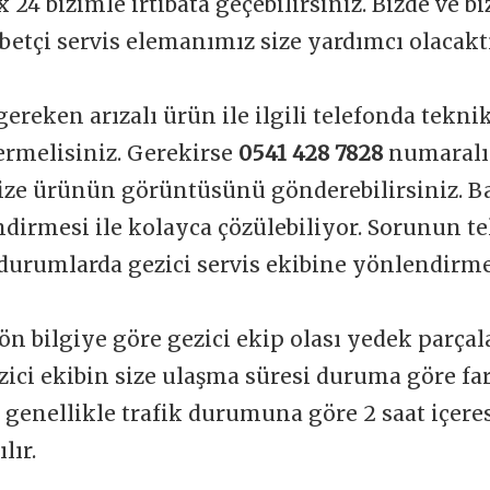
 24 bizimle irtibata geçebilirsiniz. Bizde ve b
betçi servis elemanımız size yardımcı olacakt
gereken arızalı ürün ile ilgili telefonda tekni
vermelisiniz. Gerekirse
0541 428 7828
numaralı
ize ürünün görüntüsünü gönderebilirsiniz. Ba
dirmesi ile kolayca çözülebiliyor. Sorunun t
durumlarda gezici servis ekibine yönlendirme
ön bilgiye göre gezici ekip olası yedek parçal
zici ekibin size ulaşma süresi duruma göre far
t genellikle trafik durumuna göre 2 saat içere
lır.