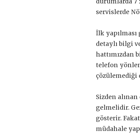
durumlarda 7 x
servislerde Nö
İlk yapılması 
detaylı bilgi 
hattımızdan b
telefon yönlen
çözülemediği 
Sizden alınan 
gelmelidir. Ge
gösterir. Faka
müdahale yapı