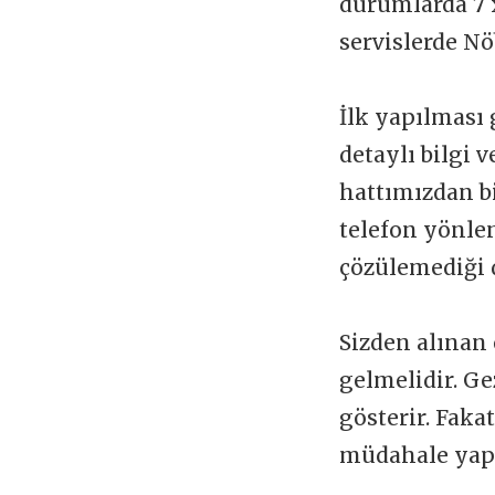
durumlarda 7 x
servislerde Nö
İlk yapılması 
detaylı bilgi 
hattımızdan b
telefon yönlen
çözülemediği 
Sizden alınan 
gelmelidir. Ge
gösterir. Faka
müdahale yapı