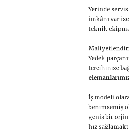
Yerinde servis
imkânı var is
teknik ekipman
Maliyetlendir
Yedek parçanı
tercihinize ba
elemanlarımız
İş modeli olar
benimsemiş ol
geniş bir orji
hız sağlamakta