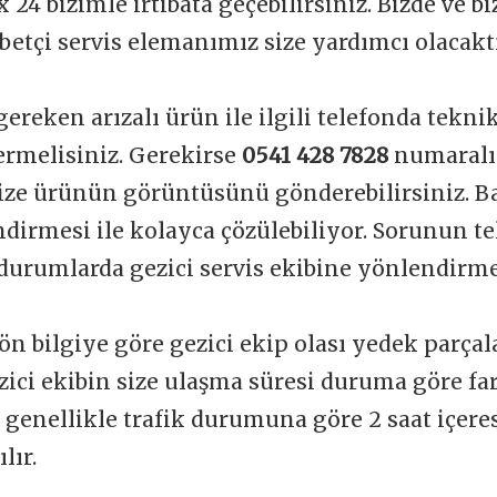
 24 bizimle irtibata geçebilirsiniz. Bizde ve b
betçi servis elemanımız size yardımcı olacakt
gereken arızalı ürün ile ilgili telefonda tekni
vermelisiniz. Gerekirse
0541 428 7828
numaralı
ize ürünün görüntüsünü gönderebilirsiniz. Ba
dirmesi ile kolayca çözülebiliyor. Sorunun t
durumlarda gezici servis ekibine yönlendirme
ön bilgiye göre gezici ekip olası yedek parçal
zici ekibin size ulaşma süresi duruma göre far
t genellikle trafik durumuna göre 2 saat içere
lır.