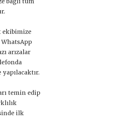
ize bağlı tüm
ır.
k ekibimize
 WhatsApp
zı arızalar
elefonda
 yapılacaktır.
arı temin edip
klılık
sinde ilk