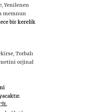
e, Yenilenen
zin memnun
ece bir kerelik
kirse, Torbalı
metini orjinal
ni
yacaktır.
CİL