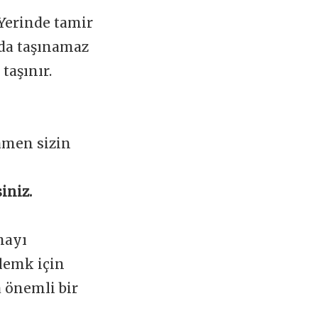
 Yerinde tamir
ada taşınamaz
taşınır.
amen sizin
iniz.
mayı
lemk için
a önemli bir