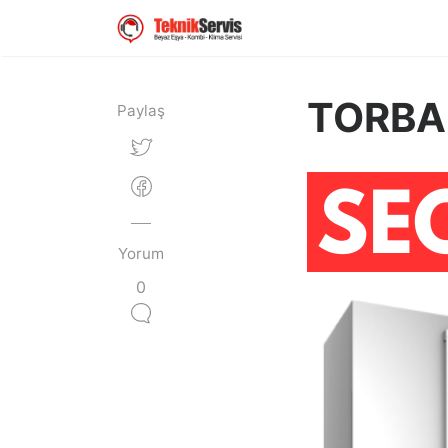
TORBAL
Paylaş
Yorum
0