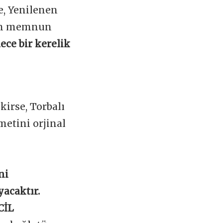
e, Yenilenen
zin memnun
ece bir kerelik
irse, Torbalı
etini orjinal
ni
yacaktır.
CİL