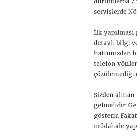
durumlarda 7 x
servislerde Nö
İlk yapılması 
detaylı bilgi 
hattımızdan b
telefon yönlen
çözülemediği 
Sizden alınan 
gelmelidir. Ge
gösterir. Faka
müdahale yapı