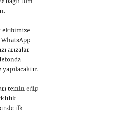
ize bağlı tüm
ır.
k ekibimize
 WhatsApp
zı arızalar
elefonda
 yapılacaktır.
arı temin edip
klılık
sinde ilk