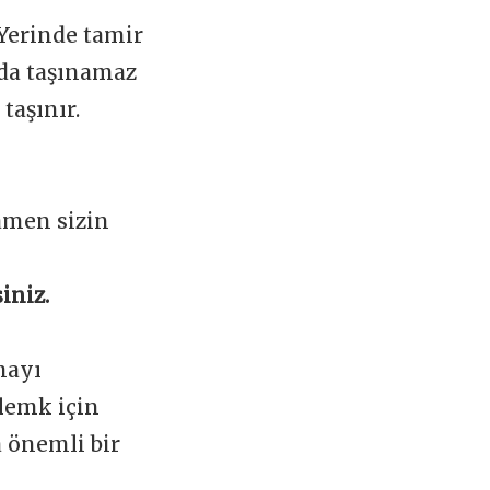
 Yerinde tamir
ada taşınamaz
taşınır.
amen sizin
iniz.
mayı
lemk için
a önemli bir