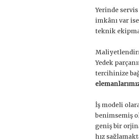
Yerinde servis
imkânı var is
teknik ekipman
Maliyetlendir
Yedek parçanı
tercihinize ba
elemanlarımız
İş modeli olar
benimsemiş ol
geniş bir orji
hız sağlamakta