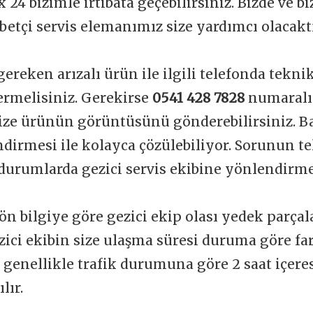
 24 bizimle irtibata geçebilirsiniz. Bizde ve b
betçi servis elemanımız size yardımcı olacakt
gereken arızalı ürün ile ilgili telefonda tekni
vermelisiniz. Gerekirse
0541 428 7828
numaralı
ize ürünün görüntüsünü gönderebilirsiniz. Ba
dirmesi ile kolayca çözülebiliyor. Sorunun t
durumlarda gezici servis ekibine yönlendirme
ön bilgiye göre gezici ekip olası yedek parçal
zici ekibin size ulaşma süresi duruma göre far
t genellikle trafik durumuna göre 2 saat içere
lır.