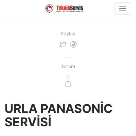
Paylaş
Yorum
0
URLA PANASONİC
SERVİSİ