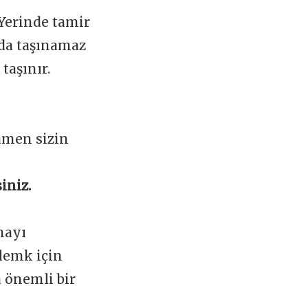
 Yerinde tamir
ada taşınamaz
taşınır.
amen sizin
iniz.
mayı
lemk için
a önemli bir