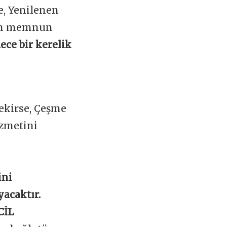
e, Yenilenen
zin memnun
ece bir kerelik
ekirse, Çeşme
izmetini
ini
yacaktır.
CİL