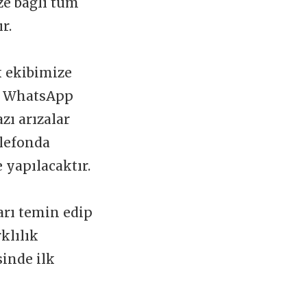
ize bağlı tüm
ır.
k ekibimize
 WhatsApp
zı arızalar
elefonda
 yapılacaktır.
arı temin edip
klılık
sinde ilk