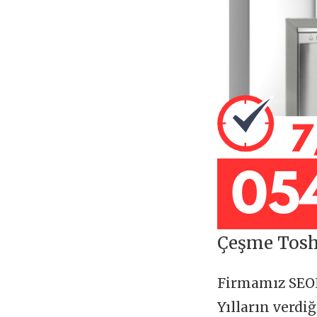
Çeşme Toshi
Firmamız SE
Yılların verdi