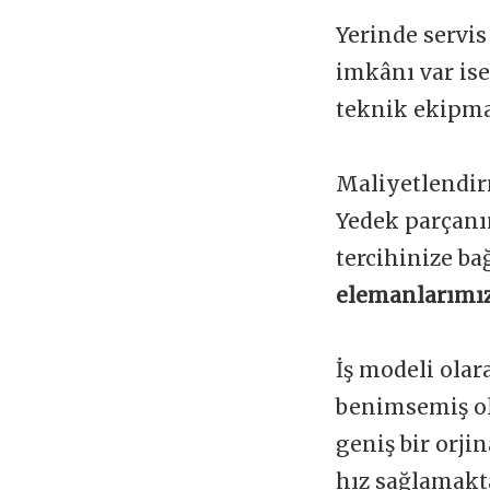
Yerinde servis
imkânı var is
teknik ekipman
Maliyetlendir
Yedek parçanı
tercihinize ba
elemanlarımız
İş modeli olar
benimsemiş ol
geniş bir orji
hız sağlamakta