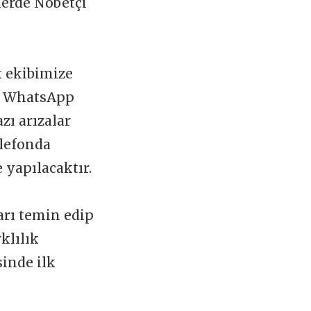
slerde Nöbetçi
k ekibimize
 WhatsApp
zı arızalar
elefonda
 yapılacaktır.
arı temin edip
klılık
sinde ilk