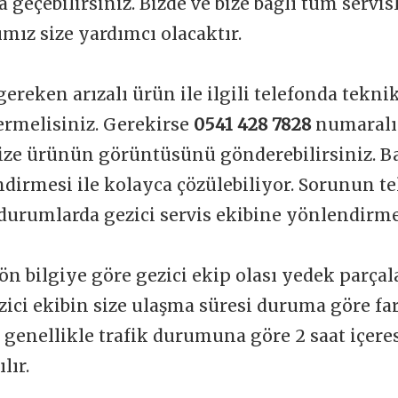
a geçebilirsiniz. Bizde ve bize bağlı tüm servi
mız size yardımcı olacaktır.
gereken arızalı ürün ile ilgili telefonda tekni
vermelisiniz. Gerekirse
0541 428 7828
numaralı
ize ürünün görüntüsünü gönderebilirsiniz. Ba
dirmesi ile kolayca çözülebiliyor. Sorunun t
durumlarda gezici servis ekibine yönlendirme
ön bilgiye göre gezici ekip olası yedek parçal
zici ekibin size ulaşma süresi duruma göre far
t genellikle trafik durumuna göre 2 saat içere
lır.