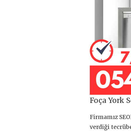
Foça York S
Firmamız SE
verdiği tecrü