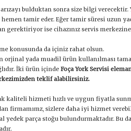
 arızayı bulduktan sonra size bilgi verecektir.
e hemen tamir eder. Eğer tamir süresi uzun y
 gerektiriyor ise cihazınız servis merkezine 
me konusunda da içiniz rahat olsun.
n orjinal yada muadil ürün kullanılması tam
ğlıdır. İki ürün içinde
Foça York Servisi elema
kezimizden teklif alabilirsiniz.
ak kaliteli hizmeti hızlı ve uygun fiyatla sun
an firmamımz, sizlere daha iyi hizmet verebi
nal yedek parça stoğu bulundurmaktadır. Bu d
dır.