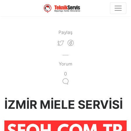
Paylaş
Yorum
0
İZMİR MİELE SERVİSİ